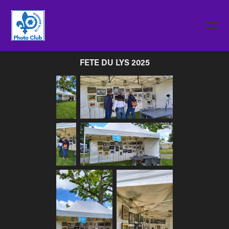
FETE DU LYS 2025